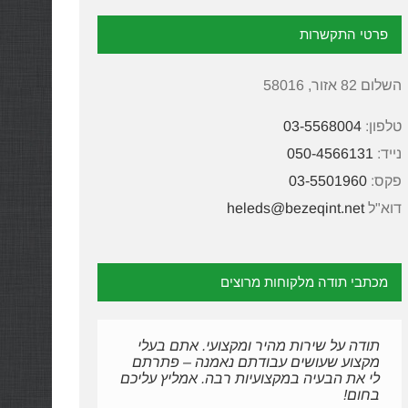
פרטי התקשרות
השלום 82 אזור, 58016
טלפון:
03-5568004
נייד:
050-4566131
פקס:
03-5501960
דוא"ל
heleds@bezeqint.net
מכתבי תודה מלקוחות מרוצים
תודה, תודה ושוב תודה. שמחה שהגעתי
תודה על שירות מהיר ומקצועי. אתם בעלי
ראשית, שמח להודות בשם ג'וכלבי הנאמן!
אכן בעית הדבורים נפתרה, כפי שהבטחתם!
תודה על טיפול מסור ומקצועי
אליכם אחרי זמן רב של בעיה מתמשכת..
הדירה סופסוף ריקה מאורחים לא רצויים!!
מקצוע שעושים עבודתם נאמנה – פתרתם
דאגתם לי לטיפול יוצא מהכלל!! מקצועיות
נפטרנו מהפשפשים, תודה רבה לכם! חלד
לי את הבעיה במקצועיות רבה. אמליץ עליכם
בחום!
אמיתית.
הדברה אתם גדולים.